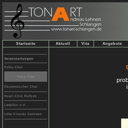
Startseite
Aktuell
Vita
Angebote
Veranstaltungen
PoGo-Chor
PoGo-Kids
pro
Ökumenischer Chor
Heart-Chor Rolfzen
LadyDur e.V.
Little Friends Gehrden